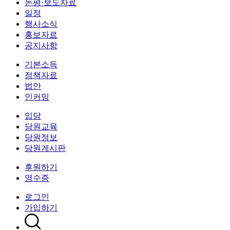
논평·보도자료
일정
행사소식
홍보자료
공지사항
기본소득
정책자료
법안
인커밍
입당
당원교육
당원정보
당원게시판
후원하기
영수증
로그인
가입하기