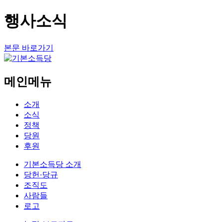
행사소식
본문 바로가기
메인메뉴
소개
소식
정책
당원
후원
기본소득당 소개
당헌·당규
조직도
사람들
로고