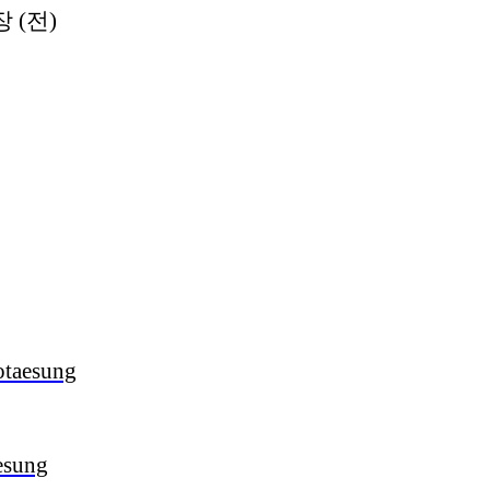
 (전)
원
otaesung
esung