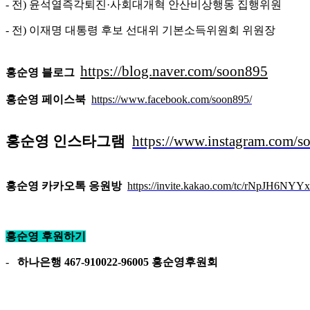
- 전) 윤석열즉각퇴진·사회대개혁 안산비상행동 집행위원
- 전) 이재명 대통령 후보 선대위 기본소득위원회 위원장
https://blog.naver.com/soon895
홍순영 블
로그
홍순영 페이스북
https://www.facebook.com/soon895/
홍순영 인스타그램
https://www.instagram.com/s
홍순영 카카오톡 응원방
https://invite.kakao.com/tc/rNpJH6NYYx
홍순영 후원하기
-
하나은행
467-910022-96005 홍순영후원회