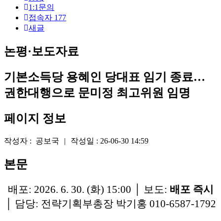
1:1문의
로
접속자
177
새글
그
인
논평·보도자료
기본소득당 용혜인 당대표 임기 종료…
권한대행으로 문미정 최고위원 임명
페이지 정보
작성자 :
공보국
|
작성일 :
26-06-30 14:59
본문
배포: 2026. 6. 30. (화) 15:00 │ 보도:
배포 즉시
│ 담당: 전략기획부총장 박기홍 010-6587-1792