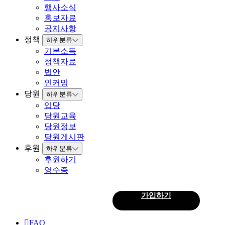
행사소식
홍보자료
공지사항
정책
하위분류
기본소득
정책자료
법안
인커밍
당원
하위분류
입당
당원교육
당원정보
당원게시판
후원
하위분류
후원하기
영수증
로그인
가입하기
회
원
FAQ