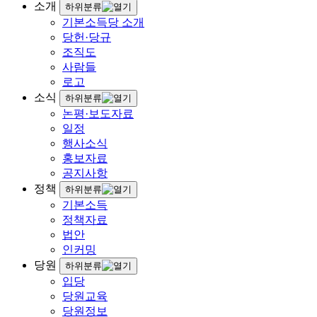
소개
하위분류
기본소득당 소개
당헌·당규
조직도
사람들
로고
소식
하위분류
논평·보도자료
일정
행사소식
홍보자료
공지사항
정책
하위분류
기본소득
정책자료
법안
인커밍
당원
하위분류
입당
당원교육
당원정보