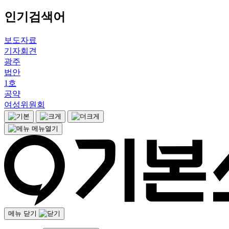
인기검색어
보도자료
기자회견
광주
법안
1호
공약
여성위원회
메뉴열기
메뉴 닫기