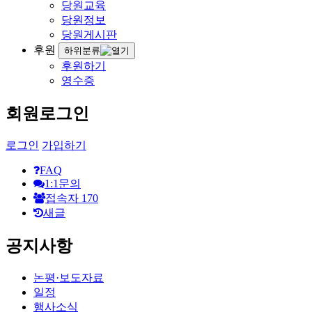
당원교육
당원정보
당원게시판
후원
하위분류
후원하기
영수증
회원로그인
로그인
가입하기
FAQ
1:1문의
접속자
170
새글
공지사항
논평·보도자료
일정
행사소식