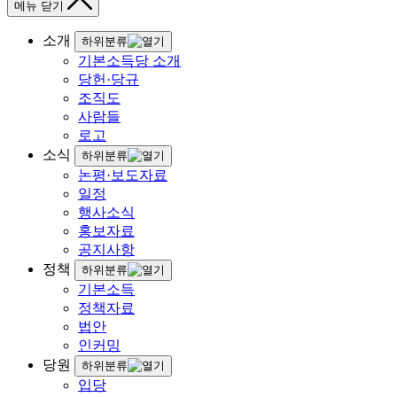
메뉴 닫기
소개
하위분류
기본소득당 소개
당헌·당규
조직도
사람들
로고
소식
하위분류
논평·보도자료
일정
행사소식
홍보자료
공지사항
정책
하위분류
기본소득
정책자료
법안
인커밍
당원
하위분류
입당