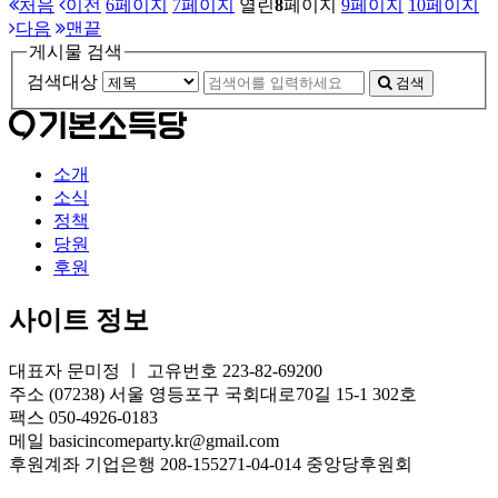
처음
이전
6
페이지
7
페이지
열린
8
페이지
9
페이지
10
페이지
다음
맨끝
게시물 검색
검색대상
검색
소개
소식
정책
당원
후원
사이트 정보
대표자 문미정 ㅣ 고유번호 223-82-69200
주소 (07238) 서울 영등포구 국회대로70길 15-1 302호
팩스 050-4926-0183
메일 basicincomeparty.kr@gmail.com
후원계좌 기업은행 208-155271-04-014 중앙당후원회