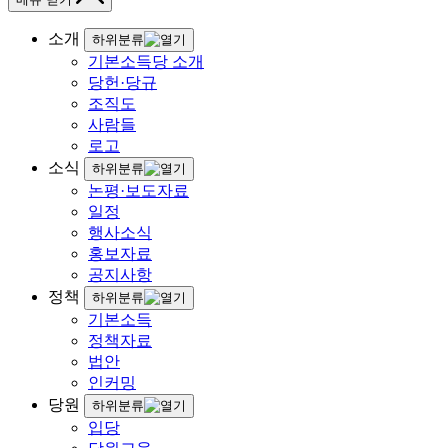
소개
하위분류
기본소득당 소개
당헌·당규
조직도
사람들
로고
소식
하위분류
논평·보도자료
일정
행사소식
홍보자료
공지사항
정책
하위분류
기본소득
정책자료
법안
인커밍
당원
하위분류
입당