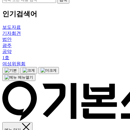
인기검색어
보도자료
기자회견
법안
광주
공약
1호
여성위원회
메뉴열기
메뉴 닫기