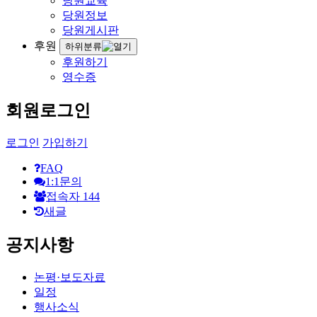
당원교육
당원정보
당원게시판
후원
하위분류
후원하기
영수증
회원로그인
로그인
가입하기
FAQ
1:1문의
접속자
144
새글
공지사항
논평·보도자료
일정
행사소식