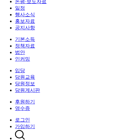
논평·보도자료
일정
행사소식
홍보자료
공지사항
기본소득
정책자료
법안
인커밍
입당
당원교육
당원정보
당원게시판
후원하기
영수증
로그인
가입하기