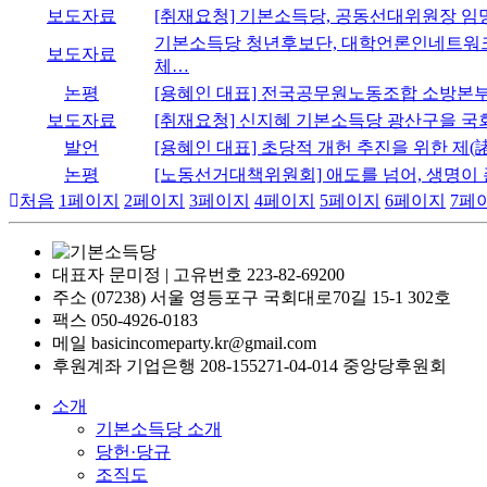
보도자료
[취재요청] 기본소득당, 공동선대위원장 임
기본소득당 청년후보단, 대학언론인네트워크
보도자료
체…
논평
[용혜인 대표] 전국공무원노동조합 소방본부
보도자료
[취재요청] 신지혜 기본소득당 광산구을 국회
발언
[용혜인 대표] 초당적 개헌 추진을 위한 제(
논평
[노동선거대책위원회] 애도를 넘어, 생명이
처음
1
페이지
2
페이지
3
페이지
4
페이지
5
페이지
6
페이지
7
페
대표자 문미정 | 고유번호 223-82-69200
주소 (07238) 서울 영등포구 국회대로70길 15-1 302호
팩스 050-4926-0183
메일 basicincomeparty.kr@gmail.com
후원계좌 기업은행 208-155271-04-014 중앙당후원회
소개
기본소득당 소개
당헌·당규
조직도