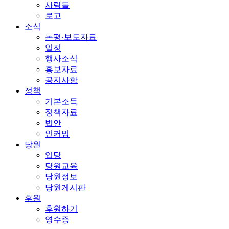
사람들
로고
소식
논평·보도자료
일정
행사소식
홍보자료
공지사항
정책
기본소득
정책자료
법안
인커밍
당원
입당
당원교육
당원정보
당원게시판
후원
후원하기
영수증