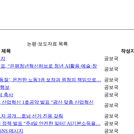
논평·보도자료 목록
제목
작성
시지
공보국
표, “은평청년혁신허브로 청년 AI활용·예술·창
공보국
동절’, 온전한 노동3권 보장과 원청의 책임으로…
공보국
 행보
공보국
럼 축사
공보국
 산업혁신 1호공약 발표 “광산 맞춤 산업혁신
공보국
자 공개…호남 선거 진용 갖춰
공보국
정책 발표 “주4일 안전한 일터! AI기본소득을…
공보국
SNS 메시지
공보국