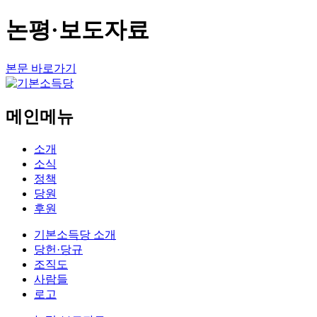
논평·보도자료
본문 바로가기
메인메뉴
소개
소식
정책
당원
후원
기본소득당 소개
당헌·당규
조직도
사람들
로고