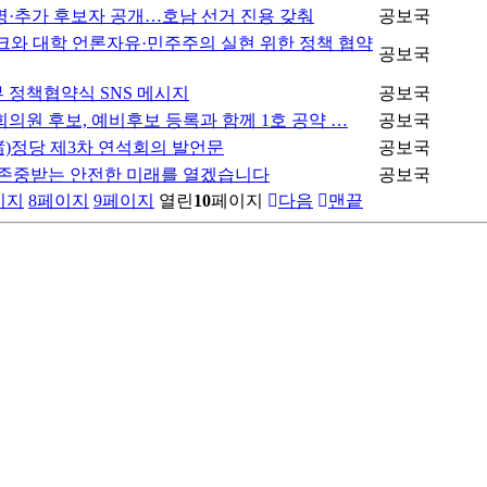
명·추가 후보자 공개…호남 선거 진용 갖춰
공보국
와 대학 언론자유·민주주의 실현 위한 정책 협약
공보국
 정책협약식 SNS 메시지
공보국
의원 후보, 예비후보 등록과 함께 1호 공약 …
공보국
諸)정당 제3차 연석회의 발언문
공보국
 존중받는 안전한 미래를 열겠습니다
공보국
이지
8
페이지
9
페이지
열린
10
페이지
다음
맨끝