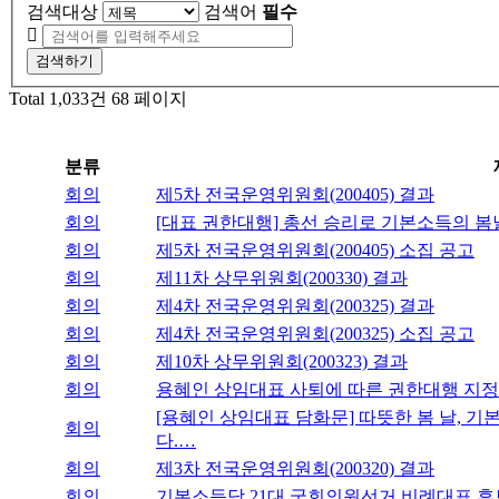
검색대상
검색어
필수
검색하기
Total 1,033건
68 페이지
분류
회의
제5차 전국운영위원회(200405) 결과
회의
[대표 권한대행] 총선 승리로 기본소득의 
회의
제5차 전국운영위원회(200405) 소집 공고
회의
제11차 상무위원회(200330) 결과
회의
제4차 전국운영위원회(200325) 결과
회의
제4차 전국운영위원회(200325) 소집 공고
회의
제10차 상무위원회(200323) 결과
회의
용혜인 상임대표 사퇴에 따른 권한대행 지정
[용혜인 상임대표 담화문] 따뜻한 봄 날,
회의
다.…
회의
제3차 전국운영위원회(200320) 결과
회의
기본소득당 21대 국회의원선거 비례대표 후