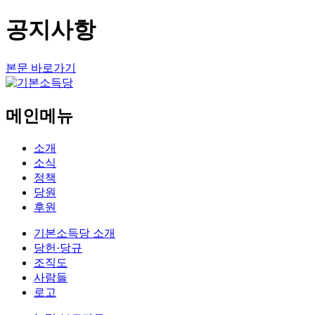
공지사항
본문 바로가기
메인메뉴
소개
소식
정책
당원
후원
기본소득당 소개
당헌·당규
조직도
사람들
로고