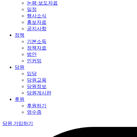
논평·보도자료
일정
행사소식
홍보자료
공지사항
정책
기본소득
정책자료
법안
인커밍
당원
입당
당원교육
당원정보
당원게시판
후원
후원하기
영수증
당원 가입하기