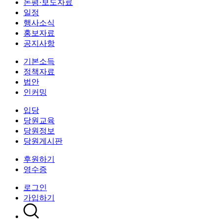
논평·보도자료
일정
행사소식
홍보자료
공지사항
기본소득
정책자료
법안
인커밍
입당
당원교육
당원정보
당원게시판
후원하기
영수증
로그인
가입하기