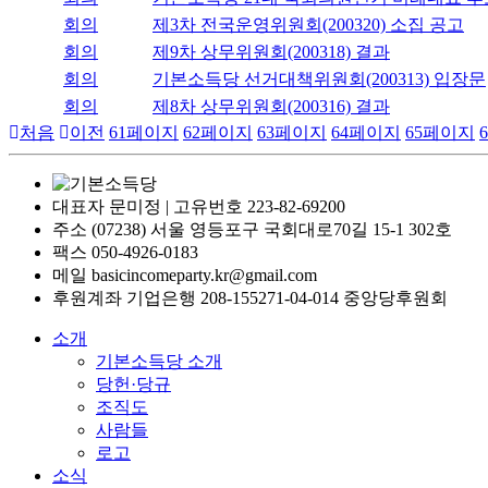
회의
제3차 전국운영위원회(200320) 소집 공고
회의
제9차 상무위원회(200318) 결과
회의
기본소득당 선거대책위원회(200313) 입장문
회의
제8차 상무위원회(200316) 결과
처음
이전
61
페이지
62
페이지
63
페이지
64
페이지
65
페이지
6
대표자 문미정 | 고유번호 223-82-69200
주소 (07238) 서울 영등포구 국회대로70길 15-1 302호
팩스 050-4926-0183
메일 basicincomeparty.kr@gmail.com
후원계좌 기업은행 208-155271-04-014 중앙당후원회
소개
기본소득당 소개
당헌·당규
조직도
사람들
로고
소식