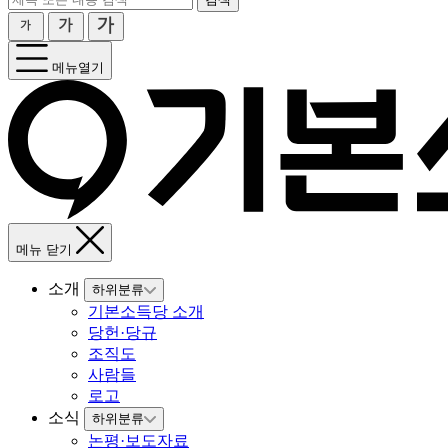
메뉴열기
메뉴 닫기
소개
하위분류
기본소득당 소개
당헌·당규
조직도
사람들
로고
소식
하위분류
논평·보도자료