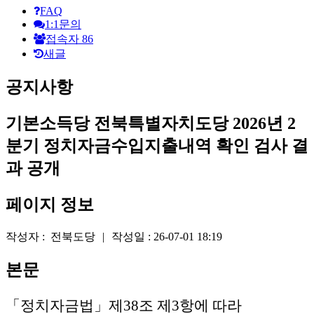
원
FAQ
1:1문의
로
접속자
86
새글
그
인
공지사항
기본소득당 전북특별자치도당 2026년 2
분기 정치자금수입지출내역 확인 검사 결
과 공개
페이지 정보
작성자 :
전북도당
|
작성일 :
26-07-01 18:19
본문
「정치자금법」제38조 제3항에 따라