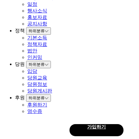
일정
행사소식
홍보자료
공지사항
정책
하위분류
기본소득
정책자료
법안
인커밍
당원
하위분류
입당
당원교육
당원정보
당원게시판
후원
하위분류
후원하기
영수증
로그인
가입하기
회