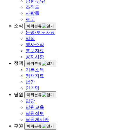
당헌·당규
조직도
사람들
로고
소식
하위분류
논평·보도자료
일정
행사소식
홍보자료
공지사항
정책
하위분류
기본소득
정책자료
법안
인커밍
당원
하위분류
입당
당원교육
당원정보
당원게시판
후원
하위분류