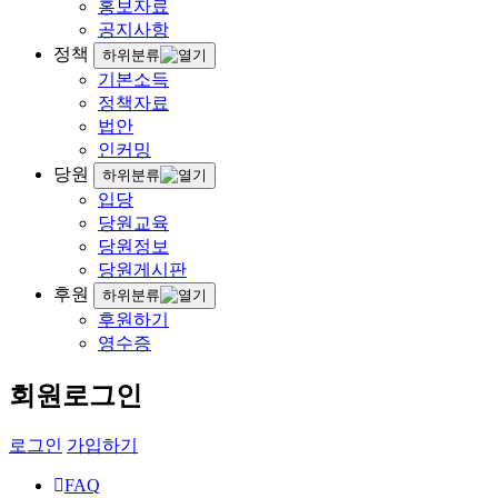
홍보자료
공지사항
정책
하위분류
기본소득
정책자료
법안
인커밍
당원
하위분류
입당
당원교육
당원정보
당원게시판
후원
하위분류
후원하기
영수증
회원로그인
로그인
가입하기
FAQ