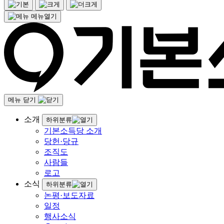
메뉴열기
메뉴 닫기
소개
하위분류
기본소득당 소개
당헌·당규
조직도
사람들
로고
소식
하위분류
논평·보도자료
일정
행사소식