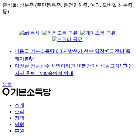
준비물: 신분증 (주민등록증, 운전면허증, 여권, 모바일 신분증
등)
다음글
기본소득당 6.3 지방선거 선수 입장📢⚾ 전남 플
레이볼🙋‼️
이전글
전남광주 시민이라면 10분간 TV 채널고정! 📺 문
지영 후보 TV방송연설 안내
목록
소개
소식
정책
당원
후원