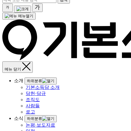
메뉴열기
메뉴 닫기
소개
하위분류
기본소득당 소개
당헌·당규
조직도
사람들
로고
소식
하위분류
논평·보도자료