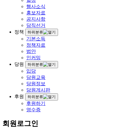
일정
행사소식
홍보자료
공지사항
당직선거
정책
하위분류
기본소득
정책자료
법안
인커밍
당원
하위분류
입당
당원교육
당원정보
당원게시판
후원
하위분류
후원하기
영수증
회원로그인