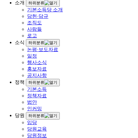
소개
하위분류
기본소득당 소개
당헌·당규
조직도
사람들
로고
소식
하위분류
논평·보도자료
일정
행사소식
홍보자료
공지사항
정책
하위분류
기본소득
정책자료
법안
인커밍
당원
하위분류
입당
당원교육
당원정보