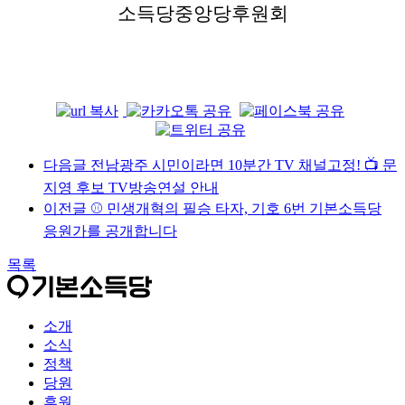
소득당중앙당후원회
다음글
전남광주 시민이라면 10분간 TV 채널고정! 📺 문
지영 후보 TV방송연설 안내
이전글
⚾️ 민생개혁의 필승 타자, 기호 6번 기본소득당
응원가를 공개합니다
목록
소개
소식
정책
당원
후원