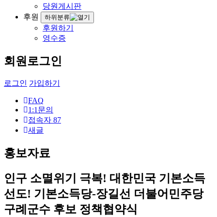
당원게시판
후원
하위분류
후원하기
영수증
회원로그인
로그인
가입하기
FAQ
1:1문의
접속자
87
새글
홍보자료
인구 소멸위기 극복! 대한민국 기본소득
선도! 기본소득당-장길선 더불어민주당
구례군수 후보 정책협약식