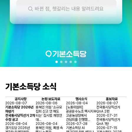
기본소득당 소식
공지사항
논평·보도자료
행사소식
홍보자료
2026-08-07
2026-08-06
2026-08-04
2026-08-07
기본소득당 2026년
용혜인 의원 ‘소규모
[노동위원회]
전국동시당직선거
하반기
집회 신고 안 해도
공공운수노조 택시지부
QnA 2편
전국동시당직선거 2차
되는’ 집시법 개정안
고공농성장에서
2026-07-31
수정 공고
대…
간담회를 진행했…
전국동시당직선거
2026-08-04
2026-08-04
2026-07-28
QnA 1탄
경기도당 2026년
용혜인 의원, 폭염 속
기본소득당 AI
2026-07-15