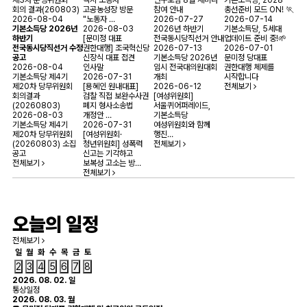
제3차 운영위원회
택시 노동자
연구모임 8월 세미나
기본소득당, 2028
회의 결과(260803)
고공농성장 방문
참여 안내
총선준비 모드 ON! 🏃
2026-08-04
"노동자 …
2026-07-27
2026-07-14
기본소득당 2026년
2026-08-03
2026년 하반기
기본소득당, 5세대
하반기
[문미정 대표
전국동시당직선거 안내
업데이트 준비 중!🌱
전국동시당직선거 수정
권한대행] 조국혁신당
2026-07-13
2026-07-01
공고
신장식 대표 접견
기본소득당 2026년
문미정 당대표
2026-08-04
인사말
임시 전국대의원대회
권한대행 체제를
기본소득당 제4기
2026-07-31
개최
시작합니다
제20차 당무위원회
[용혜인 원내대표]
2026-06-12
전체보기
회의결과
검찰 직접 보완수사권
[여성위원회]
(20260803)
폐지 형사소송법
서울퀴어퍼레이드,
2026-08-03
개정안 …
기본소득당
기본소득당 제4기
2026-07-31
여성위원회와 함께
제20차 당무위원회
[여성위원회·
행진…
(20260803) 소집
청년위원회] 성폭력
전체보기
공고
신고는 기각하고
전체보기
보복성 고소는 방…
전체보기
오늘의 일정
전체보기
일
월
화
수
목
금
토
2
3
4
5
6
7
8
2026. 08. 02. 일
통상일정
2026. 08. 03. 월