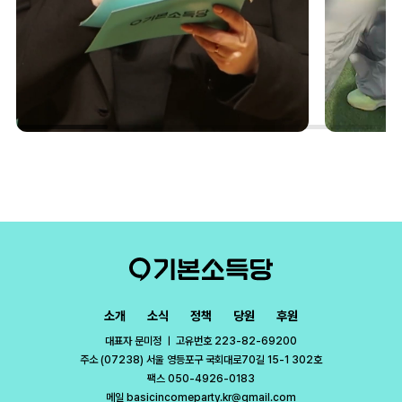
소개
소식
정책
당원
후원
대표자 문미정 ㅣ 고유번호 223-82-69200
주소 (07238) 서울 영등포구 국회대로70길 15-1 302호
팩스 050-4926-0183
메일 basicincomeparty.kr@gmail.com