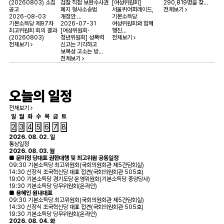
(20260803) 소집
검찰 직접 보완수사권
[여성위원회]
290,819명을 찾…
공고
폐지 형사소송법
서울퀴어퍼레이드,
전체보기
2026-08-03
개정안 …
기본소득당
기본소득당 제97차
2026-07-31
여성위원회와 함께
최고위원회 회의 결과
[여성위원회·
행진…
(20260803)
청년위원회] 성폭력
전체보기
전체보기
신고는 기각하고
보복성 고소는 방…
전체보기
오늘의 일정
전체보기
일
월
화
수
목
금
토
2
3
4
5
6
7
8
2026. 08. 02. 일
통상일정
2026. 08. 03. 월
■ 문미정 당대표 권한대행 및 최고위원 공동일정
09:30 기본소득당 최고위원회(국회의원회관 제5간담회실)
14:30 신장식 조국혁신당 대표 접견(국회의원회관 505호)
19:00 기본소득당 경기도당 운영위원회(기본소득당 중앙당사)
19:30 기본소득당 당무위원회(온라인)
■ 용혜인 원내대표
09:30 기본소득당 최고위원회(국회의원회관 제5간담회실)
14:30 신장식 조국혁신당 대표 접견(국회의원회관 505호)
19:30 기본소득당 당무위원회(온라인)
2026. 08. 04. 화