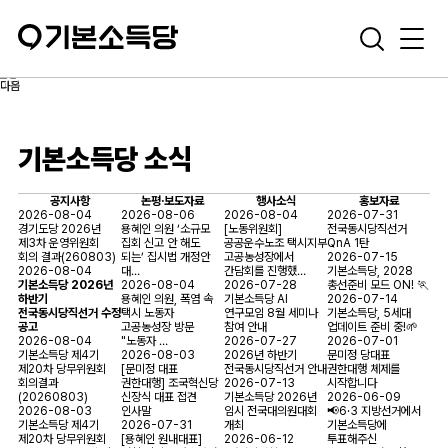
기본소득당 소식
공지사항
논평·보도자료
행사소식
홍보자료
2026-08-04
2026-08-06
2026-08-04
2026-07-31
경기도당 2026년
용혜인 의원 ‘소규모
[노동위원회]
전국동시당직선거
제3차 운영위원회
집회 신고 안 해도
공공운수노조 택시지부
QnA 1탄
회의 결과(260803)
되는’ 집시법 개정안
고공농성장에서
2026-07-15
2026-08-04
대…
간담회를 진행했…
기본소득당, 2028
기본소득당 2026년
2026-08-04
2026-07-28
총선준비 모드 ON! 🏃
하반기
용혜인 의원, 폭염 속
기본소득당 AI
2026-07-14
전국동시당직선거 수정
택시 노동자
연구모임 8월 세미나
기본소득당, 5세대
공고
고공농성장 방문
참여 안내
업데이트 준비 중!🌱
2026-08-04
"노동자 …
2026-07-27
2026-07-01
기본소득당 제4기
2026-08-03
2026년 하반기
문미정 당대표
제20차 당무위원회
[문미정 대표
전국동시당직선거 안내
권한대행 체제를
회의결과
권한대행] 조국혁신당
2026-07-13
시작합니다
(20260803)
신장식 대표 접견
기본소득당 2026년
2026-06-09
2026-08-03
인사말
임시 전국대의원대회
📢6·3 지방선거에서
기본소득당 제4기
2026-07-31
개최
기본소득당에
제20차 당무위원회
[용혜인 원내대표]
2026-06-12
투표해주신