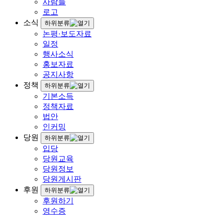
사람들
로고
소식
하위분류
논평·보도자료
일정
행사소식
홍보자료
공지사항
정책
하위분류
기본소득
정책자료
법안
인커밍
당원
하위분류
입당
당원교육
당원정보
당원게시판
후원
하위분류
후원하기
영수증