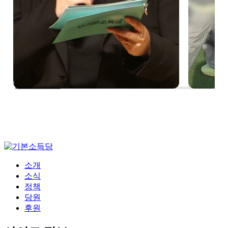
소개
소식
정책
당원
후원