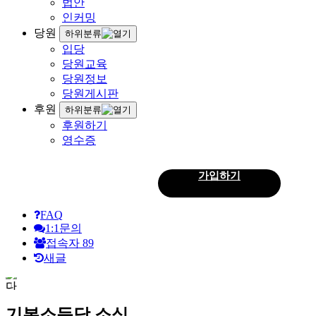
법안
인커밍
당원
하위분류
입당
당원교육
당원정보
당원게시판
후원
하위분류
후원하기
영수증
로그인
가입하기
회
원
FAQ
1:1문의
로
접속자
89
새글
그
인
기본소득당 소식