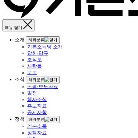
메뉴 닫기
소개
하위분류
기본소득당 소개
당헌·당규
조직도
사람들
로고
소식
하위분류
논평·보도자료
일정
행사소식
홍보자료
공지사항
정책
하위분류
기본소득
정책자료