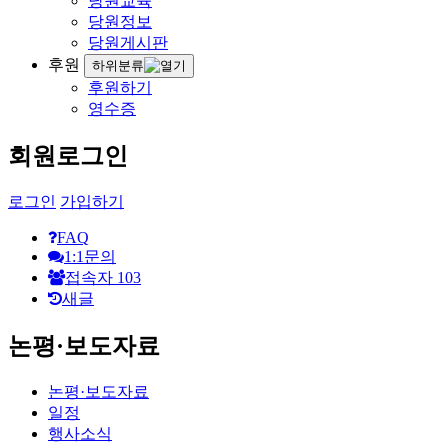
당원교육
당원정보
당원게시판
후원
하위분류
후원하기
영수증
회원로그인
로그인
가입하기
FAQ
1:1문의
접속자
103
새글
논평·보도자료
논평·보도자료
일정
행사소식