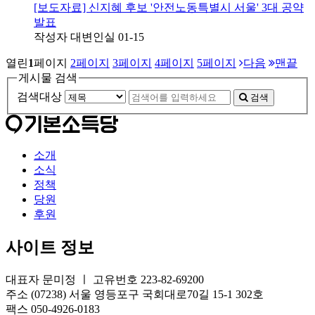
[보도자료] 신지혜 후보 '안전노동특별시 서울' 3대 공약
발표
작성자
대변인실
01-15
열린
1
페이지
2
페이지
3
페이지
4
페이지
5
페이지
다음
맨끝
게시물 검색
검색대상
검색
소개
소식
정책
당원
후원
사이트 정보
대표자 문미정 ㅣ 고유번호 223-82-69200
주소 (07238) 서울 영등포구 국회대로70길 15-1 302호
팩스 050-4926-0183