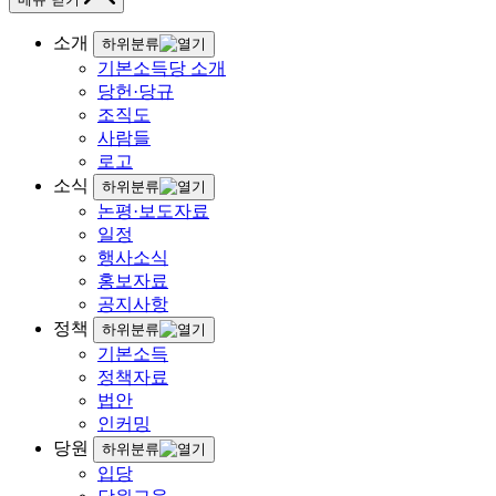
소개
하위분류
기본소득당 소개
당헌·당규
조직도
사람들
로고
소식
하위분류
논평·보도자료
일정
행사소식
홍보자료
공지사항
정책
하위분류
기본소득
정책자료
법안
인커밍
당원
하위분류
입당