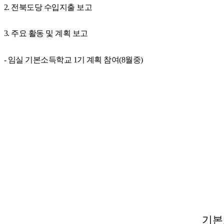
2.
전북도당 수입지출 보고
3.
주요 활동 및 계획 보고
-
임실 기본소득학교
1
기 계획 참여
(8
월중
)
기본