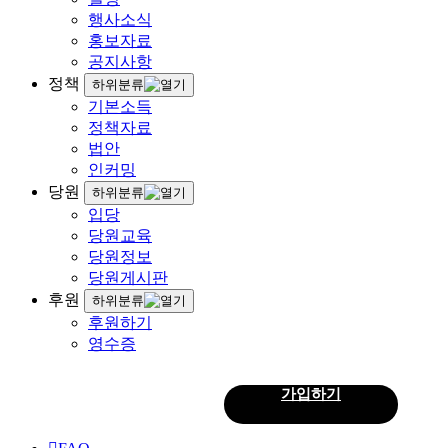
행사소식
홍보자료
공지사항
정책
하위분류
기본소득
정책자료
법안
인커밍
당원
하위분류
입당
당원교육
당원정보
당원게시판
후원
하위분류
후원하기
영수증
로그인
가입하기
회