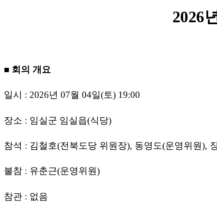
2026
년
■
회의 개요
일시
: 2026
년
07
월
04
일
(
토
) 19:00
장소
:
임실군 임실읍
(
식당
)
참석
:
김철호
(
전북도당 위원장
),
동영도
(
운영위원
),
불참
:
유춘근
(
운영위원
)
참관
:
없음